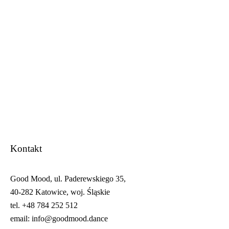
Witamy na naszej stronie internetowej
Z radością informujemy o starcie naszej strony
internetowej.
26 SIERPNIA 2016
Kontakt
Good Mood, ul. Paderewskiego 35,
40-282 Katowice, woj. Śląskie
tel. +48 784 252 512
email: info@goodmood.dance